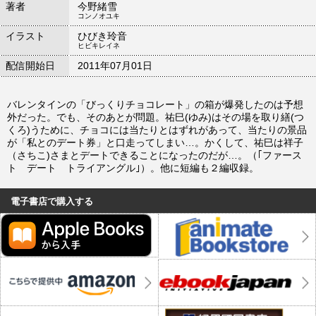
著者
今野緒雪
コンノオユキ
イラスト
ひびき玲音
ヒビキレイネ
配信開始日
2011年07月01日
バレンタインの「びっくりチョコレート」の箱が爆発したのは予想
外だった。でも、そのあとが問題。祐巳(ゆみ)はその場を取り繕(つ
くろ)うために、チョコには当たりとはずれがあって、当たりの景品
が「私とのデート券」と口走ってしまい…。かくして、祐巳は祥子
（さちこ)さまとデートできることになったのだが…。（｢ファース
ト デート トライアングル｣）。他に短編も２編収録。
電子書店で購入する