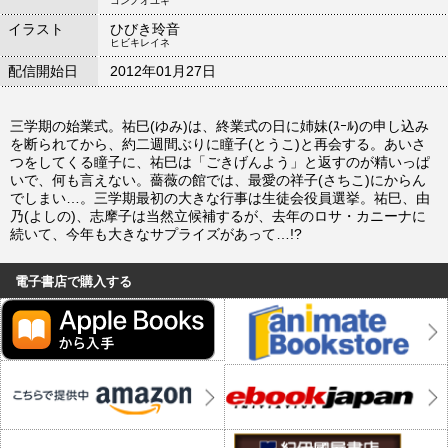
コンノオユキ
イラスト
ひびき玲音
ヒビキレイネ
配信開始日
2012年01月27日
三学期の始業式。祐巳(ゆみ)は、終業式の日に姉妹(ｽｰﾙ)の申し込み
を断られてから、約二週間ぶりに瞳子(とうこ)と再会する。あいさ
つをしてくる瞳子に、祐巳は「ごきげんよう」と返すのが精いっぱ
いで、何も言えない。薔薇の館では、最愛の祥子(さちこ)にからん
でしまい…。三学期最初の大きな行事は生徒会役員選挙。祐巳、由
乃(よしの)、志摩子は当然立候補するが、去年のロサ・カニーナに
続いて、今年も大きなサプライズがあって…!?
電子書店で購入する