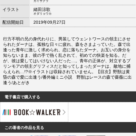
カイサクラ
イラスト
緒田涼歌
オダリョウカ
配信開始日
2019年09月27日
行方不明の兄の身代わりに、男装してウェントワースの領主にさせ
られたダーナは、孤独な日々に疲れ、森をさまよっていた。森で出
逢った青年に激しく求められ、恋に落ちたダーナ。お互いの身分を
知らないまま、彼の手で熱く乱されて、初めての快楽を知る。だ
が、彼は愛してはいけない人だった…。青年の正体が、対立するブ
リンモアの領主グリフィスだと知ってしまったダーナは、敵地に捕
らえられ…!?※イラストは収録されていません。【目次】野獣は黄
昏の森で愛に出逢う/番外編ミニ小説 野獣はレースの森で薔薇に出
逢う/あとがき
電子書店で購入する
この著者の作品を見る