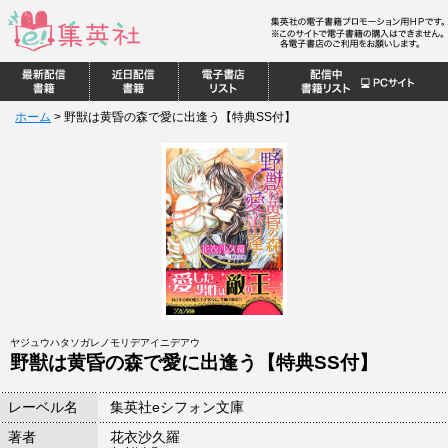
ホーム
>
野獣は黄昏の森で愛に出逢う【特典SS付】
ヤジュウハタソガレノモリデアイニデアウ
野獣は黄昏の森で愛に出逢う【特典SS付】
レーベル名
集英社eシフォン文庫
著者
花衣沙久羅