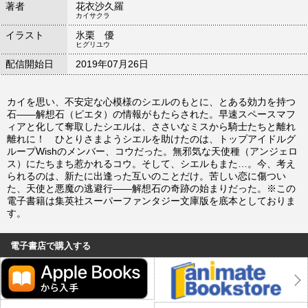
著者
花衣沙久羅
カイサクラ
イラスト
氷栗 優
ヒグリユウ
配信開始日
2019年07月26日
カイを思い、不安定な心模様のシエルのもとに、とある効力を持つ
石――解想石（ピエタ）の情報がもたらされた。早速スペースマフ
ィアと化して奪取したシエルは、ささいなミスから騎士たちと離れ
離れに！ ひとりさまようシエルを助けたのは、トップアイドルグ
ループWishのメンバー、コウだった。無邪気な天使種（アンジェロ
ス）にたちまち惹かれるコウ。そして、シエルもまた…。今、考え
られるのは、新たに出逢った互いのことだけ。苦しい恋に傷つい
た、天使と悪魔の逃避行――解想石の奇跡の始まりだった。※この
電子書籍は集英社スーパーファンタジー文庫版を底本としておりま
す。
電子書店で購入する