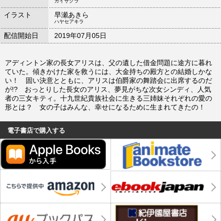
カイサクラ
イラスト
早瀬あきら
ハヤセアキラ
配信開始日
2019年07月05日
アディントン家の長女アリスは、父の遺した借金問題に途方に暮れ
ていた。傾きかけた家を救うには、大金持ちの殿方との結婚しかな
い！ 固い決意とともに、アリスは伯爵家の舞踏会に出席するのだ
が!? おっとりした長女のアリス、夢見がちな次女シンディ、人気
者の三女キティ。十九世紀貴族社会に生きる三姉妹それぞれの愛の
形とは？ 女の子はみんな、幸せになるために生まれてきたの！
電子書店で購入する