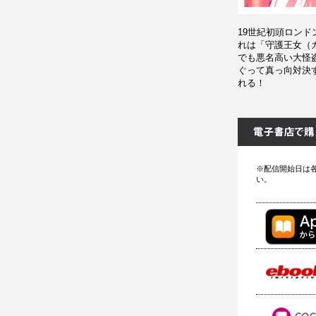
19世紀初頭ロン
れは「守護王女（
でも悪名高い大怪
ぐって真っ向対決
れる！
※配信開始日は
い。