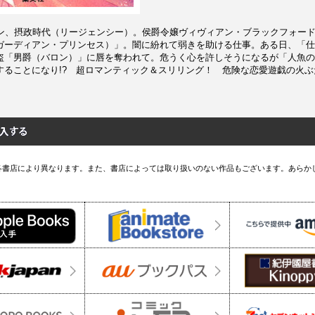
ドン、摂政時代（リージェンシー）。侯爵令嬢ヴィヴィアン・ブラックフォー
ガーディアン・プリンセス）」。闇に紛れて弱きを助ける仕事。ある日、「仕
盗「男爵（バロン）」に唇を奪われて。危うく心を許しそうになるが「人魚の
することになり!? 超ロマンティック＆スリリング！ 危険な恋愛遊戯の火
各書店により異なります。また、書店によっては取り扱いのない作品もございます。あらか