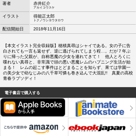
著者
赤井紅介
アカイコウスケ
イラスト
得能正太郎
トクノウシヨウタロウ
配信開始日
2018年11月16日
【本文イラスト完全収録版】穂積真尋はシャイである。女の子に告
白されても一言も返せず、逆に逃げられてしまう程…。だが７年ぶ
りに帰った父親が、自称悪魔の少女を連れてきて！ 他人とろくに
喋れない真尋と、非常識で頭の悪い悪魔レムのハプニング生活が始
まる！ レムの起こす事件はとどまることを知らず、果ては学園一
の美少女で幼なじみの八千草可憐も巻き込んで大混乱!! 真夏の高校
青春ラプソディ！
電子書店で購入する