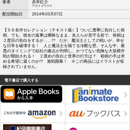
著者
赤井紅介
アカイコウスケ
配信開始日
2014年03月07日
【ＳＤ名作セレクション（テキスト版）】ついに透華に告白した裕
樹。でも、彼女の返事は曖昧なまま。友人らが見守る前で、裕樹は
２度目の告白をするが……!? だが、魔法士としての戦いが、幸せ
な日常を破壊する！ 人と魔法士を隔てる冷酷な壁。そんな中、最
悪のタイミングで結社の拠点が判明し、かつてない危険な大規模作
戦が開始される！ ２度めの告白と世界の行方は？ 裕樹の手は求
める希望に届くのか!? 激戦開幕！ ※この商品にはイラストが収
録されていません。
電子書店で購入する