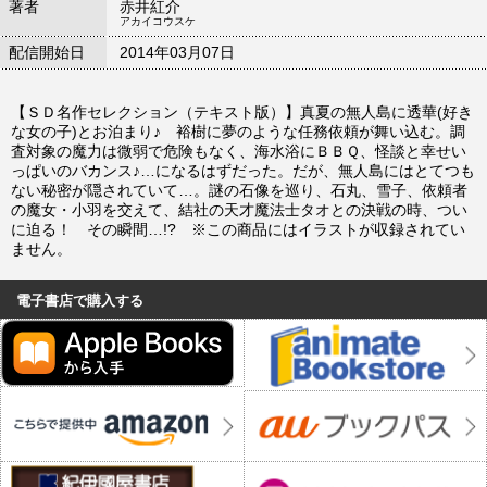
著者
赤井紅介
アカイコウスケ
配信開始日
2014年03月07日
【ＳＤ名作セレクション（テキスト版）】真夏の無人島に透華(好き
な女の子)とお泊まり♪ 裕樹に夢のような任務依頼が舞い込む。調
査対象の魔力は微弱で危険もなく、海水浴にＢＢＱ、怪談と幸せい
っぱいのバカンス♪…になるはずだった。だが、無人島にはとてつも
ない秘密が隠されていて…。謎の石像を巡り、石丸、雪子、依頼者
の魔女・小羽を交えて、結社の天才魔法士タオとの決戦の時、つい
に迫る！ その瞬間…!? ※この商品にはイラストが収録されてい
ません。
電子書店で購入する