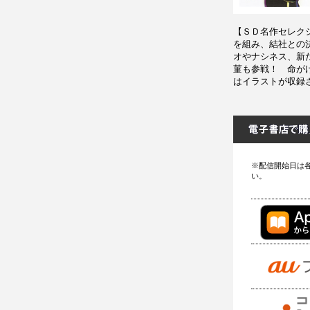
【ＳＤ名作セレク
を組み、結社との
オやナシネス、新
菫も参戦！ 命が
はイラストが収録
※配信開始日は
い。