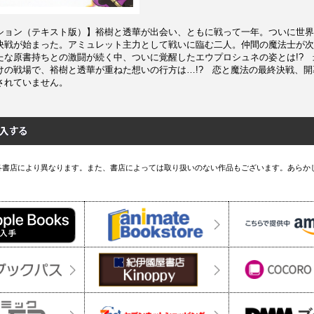
ション（テキスト版）】裕樹と透華が出会い、ともに戦って一年。ついに世界
決戦が始まった。アミュレット主力として戦いに臨む二人。仲間の魔法士が次
たな原書持ちとの激闘が続く中、ついに覚醒したエウプロシュネの姿とは!?
けの戦場で、裕樹と透華が重ねた想いの行方は…!? 恋と魔法の最終決戦、開幕
されていません。
各書店により異なります。また、書店によっては取り扱いのない作品もございます。あらか