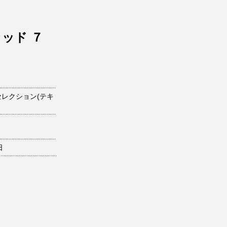
ラッド ７
セレクション(テキ
日