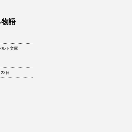
る物語
バルト文庫
月23日