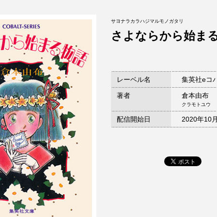
サヨナラカラハジマルモノガタリ
さよならから始ま
レーベル名
集英社eコ
著者
倉本由布
クラモトユウ
配信開始日
2020年10