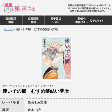
ホーム
>
迷い子の櫛 むすめ髪結い夢暦
マヨイゴノクシムスメカミユイユメゴヨミ02
迷い子の櫛 むすめ髪結い夢暦
レーベル名
集英社e文庫
著者
倉本由布