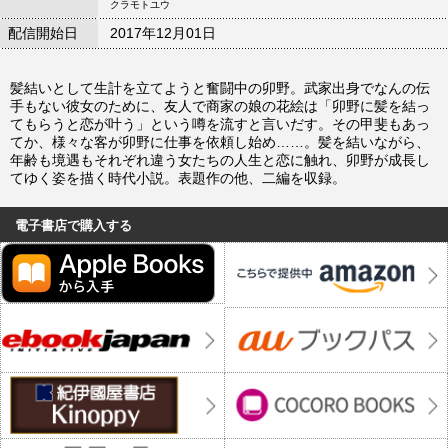
クラモトユウ
配信開始日
2017年12月01日
髪結いとして生計を立てようと奮闘中の卯野。武家出身でなんの伝
手もない彼女のために、友人で商家の娘の花絵は「卯野に髪を結っ
てもらうと恋が叶う」という噂を流すと言いだす。その甲斐もあっ
てか、様々な客が卯野に仕事を依頼し始め……。髪を結いながら、
年齢も境遇もそれぞれ違う女たちの人生と恋に触れ、卯野が成長し
てゆく姿を描く時代小説。表題作の他、二編を収録。
電子書店で購入する