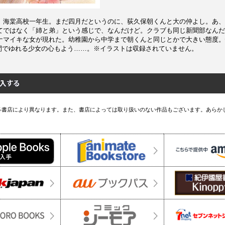
、海棠高校一年生。まだ四月だというのに、荻久保朝くんと大の仲よし。あ、
てではなく「姉と弟」という感じで、なんだけど。クラブも同じ新聞部なんだ
ナマイキな女が現れた。幼稚園から中学まで朝くんと同じとかで大きい態度。
の間でゆれる少女の心もよう……。※イラストは収録されていません。
各書店により異なります。また、書店によっては取り扱いのない作品もございます。あらか