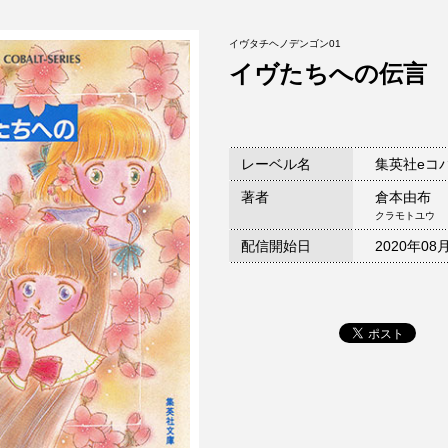
イヴタチヘノデンゴン01
イヴたちへの伝言
レーベル名
集英社eコ
著者
倉本由布
クラモトユウ
配信開始日
2020年08