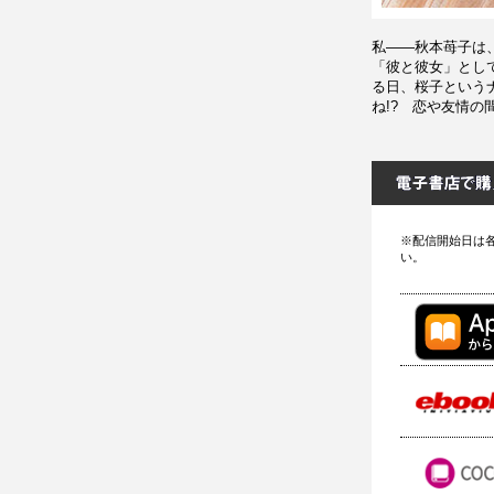
私――秋本苺子は
「彼と彼女」とし
る日、桜子という
ね!? 恋や友情
※配信開始日は
い。