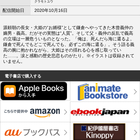
クラモトユウ
配信開始日
2020年10月16日
源頼朝の長女・大姫の“お婿様”として鎌倉へやってきた木曾義仲の
嫡男・義高。だがその実態は“人質”。そして父・義仲の反乱で義高
の立場は一層危ういものとなった。「俺は、死んだら海に還るよ。
鎌倉で死んでもどこで死んでも、必ずこの海に還る」。そう語る義
高の腕に抱かれながら、大姫はその揺れる心を感じ取ってい
た……。涙と感動の歴史悲恋ものがたり。※イラストは収録されて
いません。
電子書店で購入する