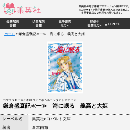
ホーム
>
鎌倉盛衰記≪一≫ 海に眠る 義高と大姫
カマクラセイスイキ01ウミニネムルヨシタカトオオヒメ
鎌倉盛衰記≪一≫ 海に眠る 義高と大姫
レーベル名
集英社eコバルト文庫
著者
倉本由布