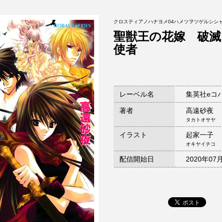
クロスティアノハナヨメ04ハメツヲツゲルシシ
聖獣王の花嫁 破滅
使者
レーベル名
集英社eコ
著者
高遠砂夜
タカトオサヤ
イラスト
起家一子
オキヤイチコ
配信開始日
2020年07