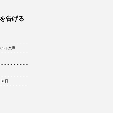
ャ
を告げる
バルト文庫
月31日