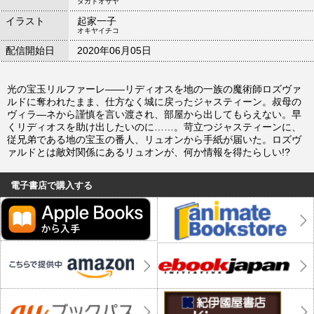
タカトオサヤ
イラスト
起家一子
オキヤイチコ
配信開始日
2020年06月05日
光の宝玉リルファーレ――リディオスを地の一族の魔術師ロズヴァ
ルドに奪われたまま、仕方なく城に戻ったジャスティーン。叔母の
ヴィラ―ネから謹慎を言い渡され、部屋から出してもらえない。早
くリディオスを助け出したいのに……。苛立つジャスティーンに、
従兄弟である地の宝玉の番人、リュオンから手紙が届いた。ロズヴ
ァルドとは敵対関係にあるリュオンが、何か情報を得たらしい!?
電子書店で購入する