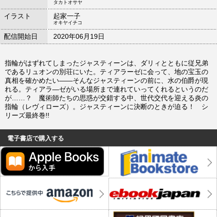
タカトオサヤ
イラスト
起家一子
オキヤイチコ
配信開始日
2020年06月19日
指輪がはずれてしまったジャスティーンは、ダリィとともに従兄弟
であるリュオンの別荘にいた。ティアラーゼに会って、地の宝玉の
真相を確かめたい――そんなジャスティーンの前に、水の伯爵が現
れる。ティアラ―ゼがいる場所まで連れていってくれるというのだ
が……？ 魔術師たちの思惑が交錯する中、世代交代を迎える炎の
指輪（レヴィローズ）。ジャスティーンに決断のときが迫る！ シ
リーズ最終巻!!
電子書店で購入する