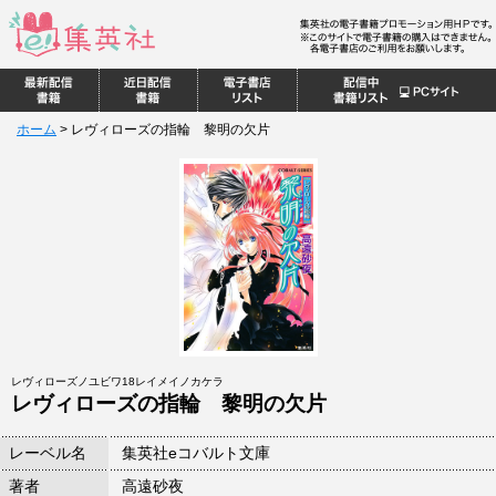
ホーム
>
レヴィローズの指輪 黎明の欠片
レヴィローズノユビワ18レイメイノカケラ
レヴィローズの指輪 黎明の欠片
レーベル名
集英社eコバルト文庫
著者
高遠砂夜