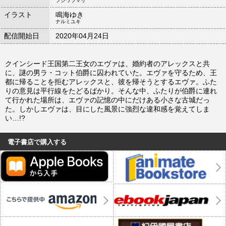
フジワラマリ
イラスト
鳴海ゆき
ナルミユキ
配信開始日
2020年04月24日
クインシード王国第二王女のエヴァは、婚約者のアレックスと共
に、謎の男ラ・コット伯爵に囚われていた。エヴァを守るため、王
都に帰ることを拒むアレックスと、彼を帰そうとするエヴァ。ふた
りの意見は平行線をたどるばかり。そんな中、ふたりが伯爵に連れ
て行かれた場所は、エヴァの記憶の中にだけある小さな古城だっ
た。しかしエヴァは、目にした風景に強烈な違和感を覚えてしま
い…!?
電子書店で購入する