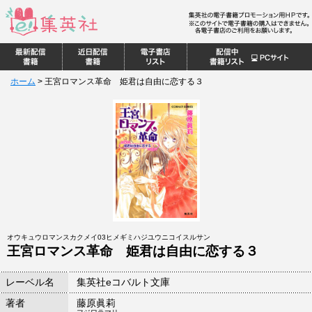
ホーム
>
王宮ロマンス革命 姫君は自由に恋する３
オウキュウロマンスカクメイ03ヒメギミハジユウニコイスルサン
王宮ロマンス革命 姫君は自由に恋する３
レーベル名
集英社eコバルト文庫
著者
藤原眞莉