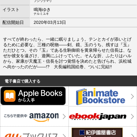
フジワラマリ
イラスト
鳴海ゆき
ナルミユキ
配信開始日
2020年03月13日
すべてが終わったら、一緒に眠りましょう。テンとカイが添いとげ
るために必要な、三種の呪物――剣、鏡、玉のうち、残すは『玉』
ただひとつ。その『玉』である生駒御前を黄泉帰らせた信長は、な
ぜか彼女を遠ざけ、遊興にふけっていた。そんな折、ふたりはハル
から、家康が天魔王・信長を討つ覚悟を決めたと告げられ、浜松城
へ向かったのだが――!? 大長編戦国絵巻、ついに完結!!
電子書店で購入する