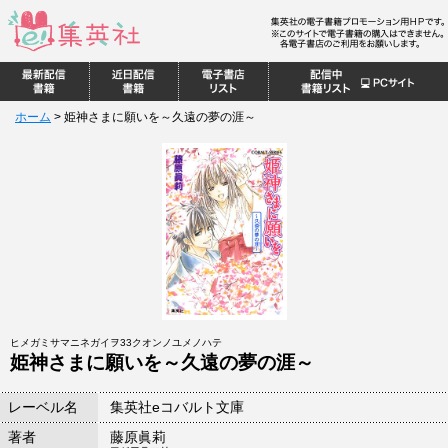
ホーム
>
姫神さまに願いを～久遠の夢の涯～
ヒメガミサマニネガイヲ33クオンノユメノハテ
姫神さまに願いを～久遠の夢の涯～
レーベル名
集英社eコバルト文庫
著者
藤原眞莉