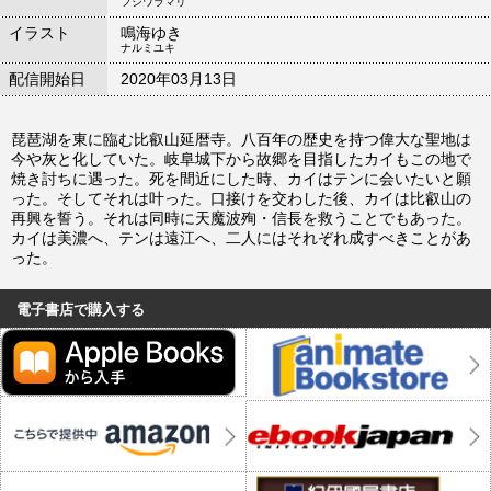
フジワラマリ
イラスト
鳴海ゆき
ナルミユキ
配信開始日
2020年03月13日
琵琶湖を東に臨む比叡山延暦寺。八百年の歴史を持つ偉大な聖地は
今や灰と化していた。岐阜城下から故郷を目指したカイもこの地で
焼き討ちに遇った。死を間近にした時、カイはテンに会いたいと願
った。そしてそれは叶った。口接けを交わした後、カイは比叡山の
再興を誓う。それは同時に天魔波殉・信長を救うことでもあった。
カイは美濃へ、テンは遠江へ、二人にはそれぞれ成すべきことがあ
った。
電子書店で購入する