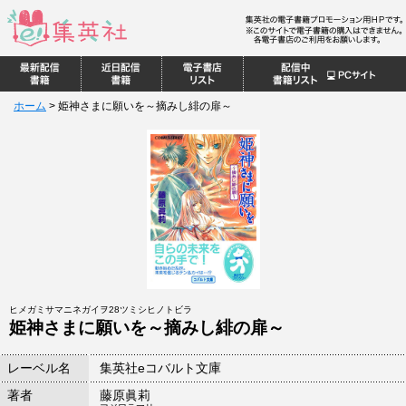
ホーム
>
姫神さまに願いを～摘みし緋の扉～
ヒメガミサマニネガイヲ28ツミシヒノトビラ
姫神さまに願いを～摘みし緋の扉～
レーベル名
集英社eコバルト文庫
著者
藤原眞莉