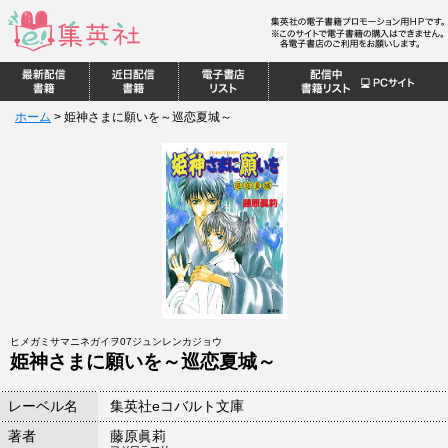
ホーム
>
姫神さまに願いを～巡恋夏城～
ヒメガミサマニネガイヲ07ジュンレンカジョウ
姫神さまに願いを～巡恋夏城～
レーベル名
集英社eコバルト文庫
著者
藤原眞莉