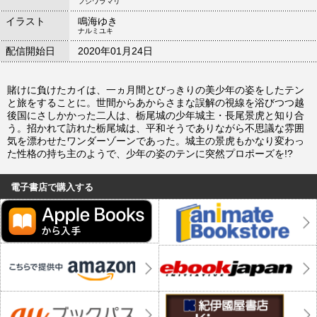
フジワラマリ
イラスト
鳴海ゆき
ナルミユキ
配信開始日
2020年01月24日
賭けに負けたカイは、一ヵ月間とびっきりの美少年の姿をしたテン
と旅をすることに。世間からあからさまな誤解の視線を浴びつつ越
後国にさしかかった二人は、栃尾城の少年城主・長尾景虎と知り合
う。招かれて訪れた栃尾城は、平和そうでありながら不思議な雰囲
気を漂わせたワンダーゾーンであった。城主の景虎もかなり変わっ
た性格の持ち主のようで、少年の姿のテンに突然プロポーズを!?
電子書店で購入する