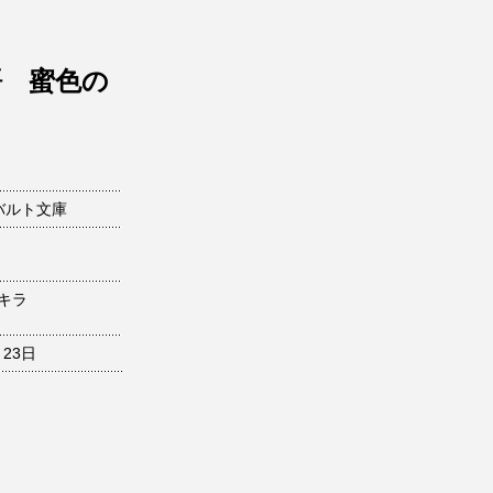
ノ
語 蜜色の
バルト文庫
キラ
月23日