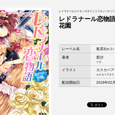
レドラナールコイモノガタリミツイロノハナゾ
レドラナール恋物
花園
レーベル名
集英社eコ
著者
梨沙
リサ
イラスト
カスカベア
カスカベアキラ
配信開始日
2018年02