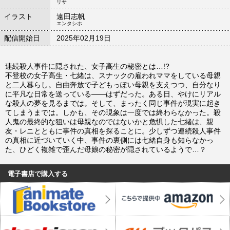
リサ
イラスト
遠田志帆
エンタシホ
配信開始日
2025年02月19日
連続殺人事件に隠された、女子高生の秘密とは…!?
不登校の女子高生・七緒は、スナックの雇われママをしている母親
と二人暮らし。自由奔放で子どもっぽい母親を支えつつ、自分なり
に平凡な日常を送っている――はずだった。ある日、やけにリアル
な殺人の夢を見るまでは。そして、まったく同じ事件が現実に起き
てしまうまでは。しかも、その現象は一度では終わらなかった。殺
人鬼の最終的な狙いは母親なのではないかと危惧した七緒は、親
友・レニとともに事件の真相を探ることに。少しずつ連続殺人事件
の真相に近づいていく中、事件の裏側には七緒自身も知らなかっ
た、ひどく複雑で歪んだ母娘の秘密が隠されているようで…？
電子書店で購入する