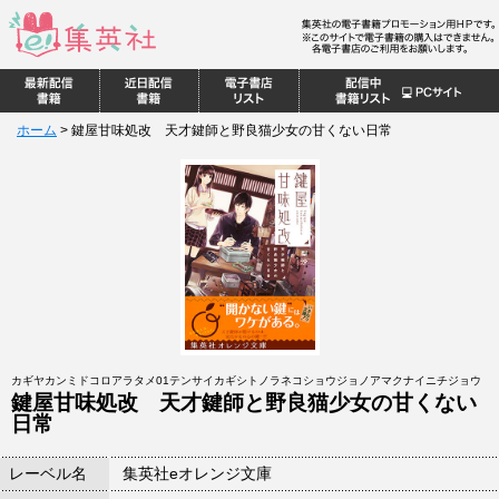
ホーム
>
鍵屋甘味処改 天才鍵師と野良猫少女の甘くない日常
カギヤカンミドコロアラタメ01テンサイカギシトノラネコショウジョノアマクナイニチジョウ
鍵屋甘味処改 天才鍵師と野良猫少女の甘くない
日常
レーベル名
集英社eオレンジ文庫