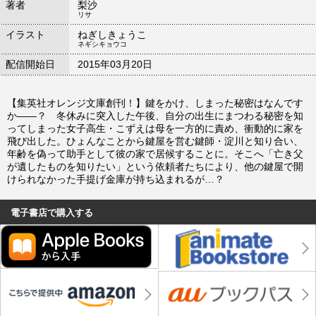
著者
梨沙
リサ
イラスト
ねぎしきょうこ
ネギシキョウコ
配信開始日
2015年03月20日
【集英社オレンジ文庫創刊！】鍵をかけ、しまった秘密はなんです
か――？ 冬休みに突入した午後、自分の出生にまつわる秘密を知
ってしまった女子高生・こずえは母を一方的に責め、衝動的に家を
飛び出した。ひょんなことから鍵屋を営む鍵師・淀川と知り合い、
年齢を偽って助手として彼の家で居候することに。そこへ「亡き父
が遺したものを知りたい」という依頼者たちにより、他の鍵屋で開
けられなかった手提げ金庫が持ち込まれるが…？
電子書店で購入する