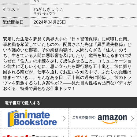
リサ
イラスト
ねぎしきょうこ
ネギシキョウコ
配信開始日
2024年04月25日
安定した生活を夢見て業界大手の『日々警備保障』に就職した南。
事務職を希望していたものの、配属された先は『異界遺失物係』と
いう謎めいた部署。その業務内容は、人間ならざる『住人』のう
ち、生きている人間に悪影響を及ぼしたり、危害を加えるまでに拗
らせた『住人』の未練を探して成仏させること。コミュニケーショ
ン能力に乏しいくせに、思い立ったら即行動な五十嵐と、彼に振り
回される南だが、仕事を通してお互いを知る中で、ふたりの距離は
縮まっていき…。そんなある日、五十嵐の過去に関係し、彼のトラ
ウマを刺激するらしき案件が？――見た目も性格も凸凹なバディが
おくる、特殊で異色なお仕事ドラマ！
電子書店で購入する