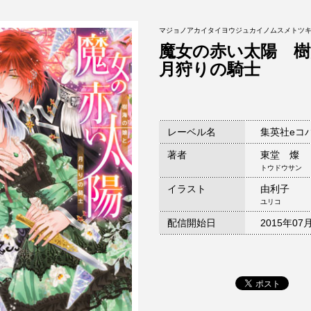
マジョノアカイタイヨウジュカイノムスメトツ
魔女の赤い太陽 樹
月狩りの騎士
レーベル名
集英社eコ
著者
東堂 燦
トウドウサン
イラスト
由利子
ユリコ
配信開始日
2015年07