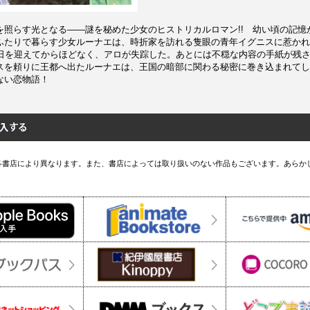
を照らす光となる――謎を秘めた少女のヒストリカルロマン!! 幼い頃の記憶
ふたりで暮らす少女ルーナエは、時折家を訪れる隻眼の青年イグニスに惹かれ
生日を迎えてからほどなく、アロが失踪した。あとには不穏な内容の手紙が残
スを頼りに王都へ出たルーナエは、王国の暗部に関わる秘密に巻き込まれてし
ない恋物語！
各書店により異なります。また、書店によっては取り扱いのない作品もございます。あらか