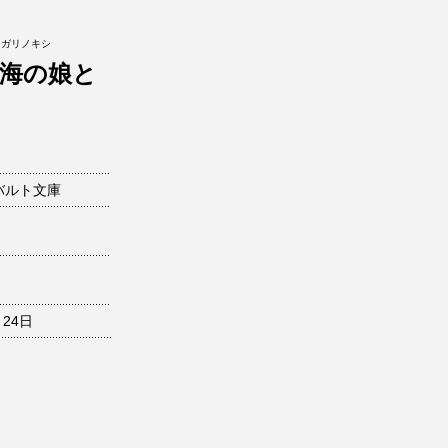
キガリノキシ
海の娘と
バルト文庫
月24日