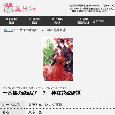
ホーム
>
十番様の縁結び ７ 神在花嫁綺譚
ジュウバンサマノエンムスビ07カミアリハナヨメキタン
十番様の縁結び ７ 神在花嫁綺譚
レーベル名
集英社eオレンジ文庫
著者
東堂 燦