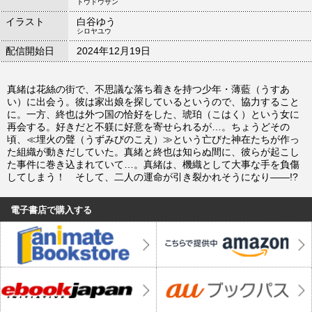
トウドウサン
イラスト
白谷ゆう
シロヤユウ
配信開始日
2024年12月19日
真緒は花絲の街で、不思議な落ち着きを持つ少年・薄藍（うすあ
い）に出会う。彼は家出娘を探しているというので、協力すること
に。一方、終也は外つ国の恰好をした、琥珀（こはく）という女に
再会する。好きだと不躾に好意を寄せられるが…。ちょうどその
頃、≪埋火の聲（うずみびのこえ）≫という亡びた神在たちが作っ
た組織が動きだしていた。真緒と終也は知らぬ間に、彼らが起こし
た事件に巻き込まれていて…。真緒は、機織として大事な手を負傷
してしまう！ そして、二人の運命が引き裂かれそうになり――!?
電子書店で購入する