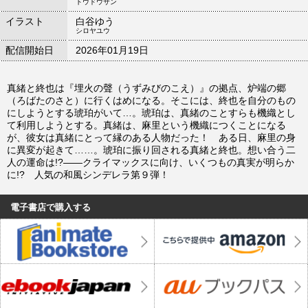
トウドウサン
イラスト
白谷ゆう
シロヤユウ
配信開始日
2026年01月19日
真緒と終也は『埋火の聲（うずみびのこえ）』の拠点、炉端の郷
（ろばたのさと）に行くはめになる。そこには、終也を自分のもの
にしようとする琥珀がいて…。琥珀は、真緒のことすらも機織とし
て利用しようとする。真緒は、麻里という機織につくことになる
が、彼女は真緒にとって縁のある人物だった！ ある日、麻里の身
に異変が起きて……。琥珀に振り回される真緒と終也。想い合う二
人の運命は!?――クライマックスに向け、いくつもの真実が明らか
に!? 人気の和風シンデレラ第９弾！
電子書店で購入する