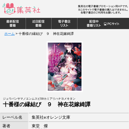
ホーム
>
十番様の縁結び ９ 神在花嫁綺譚
ジュウバンサマノエンムスビ09カミアリハナヨメキタン
十番様の縁結び ９ 神在花嫁綺譚
レーベル名
集英社eオレンジ文庫
著者
東堂 燦