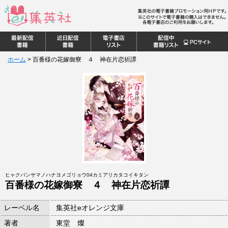
ホーム
>
百番様の花嫁御寮 ４ 神在片恋祈譚
ヒャクバンサマノハナヨメゴリョウ04カミアリカタコイキタン
百番様の花嫁御寮 ４ 神在片恋祈譚
レーベル名
集英社eオレンジ文庫
著者
東堂 燦