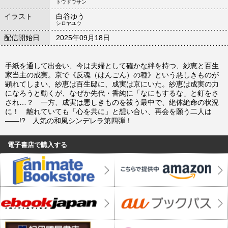
トウドウサン
イラスト
白谷ゆう
シロヤユウ
配信開始日
2025年09月18日
手紙を通して出会い、今は夫婦として確かな絆を持つ、紗恵と百生
家当主の成実。京で《反魂（はんごん）の種》という悪しきものが
顕れてしまい、紗恵は百生邸に、成実は京にいた。紗恵は成実の力
になろうと動くが、なぜか先代・香純に「なにもするな」と釘をさ
され…？ 一方、成実は悪しきものを祓う最中で、絶体絶命の状況
に！ 離れていても「心を共に」と想い合い、再会を願う二人は
――!? 人気の和風シンデレラ第四弾！
電子書店で購入する