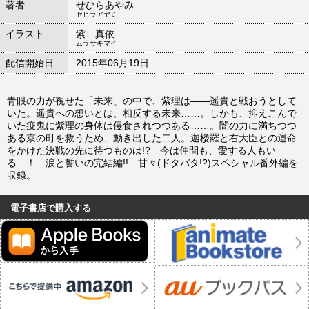
著者
せひらあやみ
セヒラアヤミ
イラスト
紫 真依
ムラサキマイ
配信開始日
2015年06月19日
青眼の力が視せた「未来」の中で、紫理は――遥貴と戦おうとして
いた。遥貴への想いとは、相反する未来……。しかも、抑えこんで
いた疫鬼に紫理の身体は侵食されつつある……。闇の力に満ちつつ
ある京の町を救うため、動き出した二人。迦楼羅と右大臣との運命
をかけた決戦の先に待つものは!? 今は仲間も、愛する人もい
る…！ 涙と誓いの完結編!! 甘々(ドタバタ!?)スペシャル番外編を
収録。
電子書店で購入する