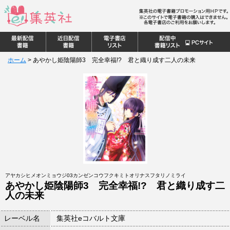
ホーム
>
あやかし姫陰陽師3 完全幸福!? 君と織り成す二人の未来
アヤカシヒメオンミョウジ03カンゼンコウフクキミトオリナスフタリノミライ
あやかし姫陰陽師3 完全幸福!? 君と織り成す二
人の未来
レーベル名
集英社eコバルト文庫