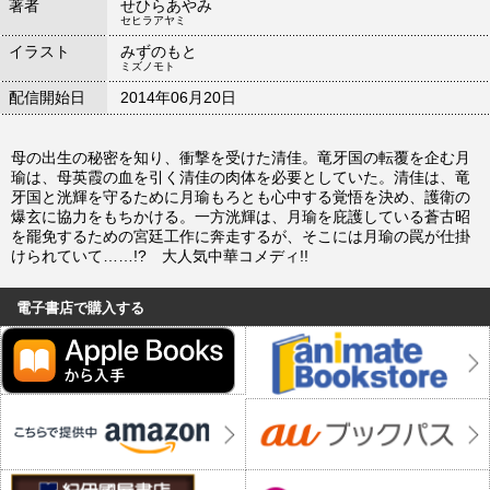
著者
せひらあやみ
セヒラアヤミ
イラスト
みずのもと
ミズノモト
配信開始日
2014年06月20日
母の出生の秘密を知り、衝撃を受けた清佳。竜牙国の転覆を企む月
瑜は、母英霞の血を引く清佳の肉体を必要としていた。清佳は、竜
牙国と洸輝を守るために月瑜もろとも心中する覚悟を決め、護衛の
爆玄に協力をもちかける。一方洸輝は、月瑜を庇護している蒼古昭
を罷免するための宮廷工作に奔走するが、そこには月瑜の罠が仕掛
けられていて……!? 大人気中華コメディ!!
電子書店で購入する