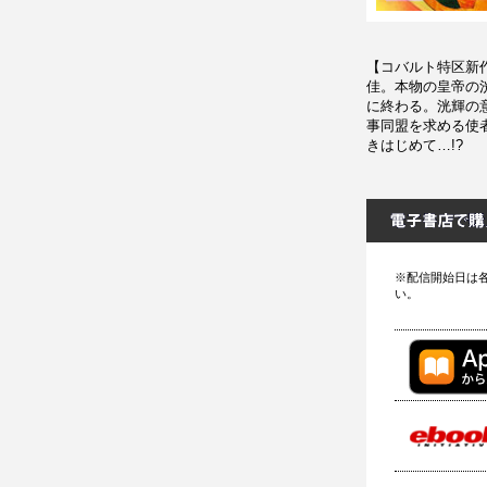
【コバルト特区新
佳。本物の皇帝の
に終わる。洸輝の
事同盟を求める使
きはじめて…!?
※配信開始日は
い。