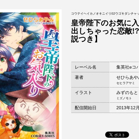
コウテイヘイカノオキニイリ02ウゴキダシチャ
皇帝陛下のお気に入
出しちゃった恋敵!
説つき】
レーベル名
集英社eコ
著者
せひらあや
セヒラアヤミ
イラスト
みずのもと
ミズノモト
配信開始日
2013年12