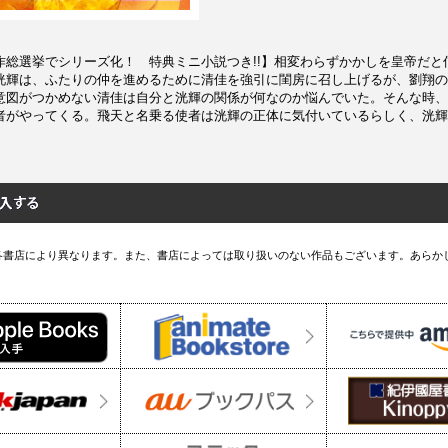
作総選挙でシリーズ化！ 特典ミニ小説つき!!】相変わらずかかしを皇帝だと
洸輝は、ふたりの仲を進めるために清佳を強引に閨房に召し上げるが、劉翔の
意図がつかめない清佳は自分と洸輝の関係が何なのか悩んでいた。そんな時、
者がやってくる。飛天と名乗る使者は洸輝の正体に気付いているらしく、洸輝
各書店により異なります。また、書店によっては取り扱いのない作品もございます。あらか