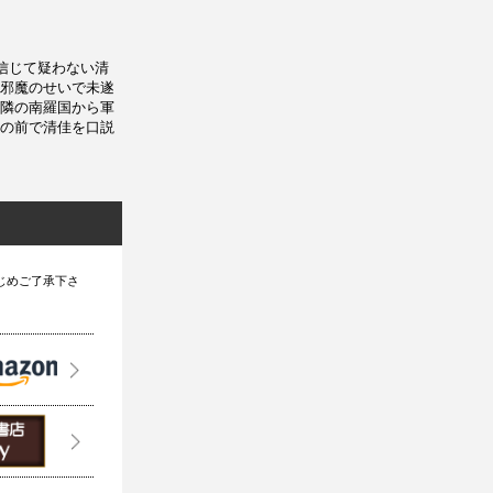
信じて疑わない清
邪魔のせいで未遂
隣の南羅国から軍
の前で清佳を口説
じめご了承下さ