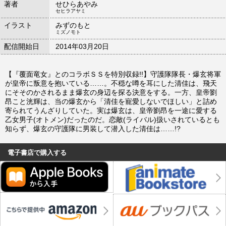
著者
せひらあやみ
セヒラアヤミ
イラスト
みずのもと
ミズノモト
配信開始日
2014年03月20日
【『覆面竜女』とのコラボＳＳを特別収録!!】守護隊隊長・爆玄将軍
が皇帝に叛意を抱いている……。不穏な噂を耳にした清佳は、飛天
にそそのかされるまま爆玄の身辺を探る決意をする。一方、皇帝劉
昂こと洸輝は、当の爆玄から「清佳を寵愛しないでほしい」と詰め
寄られてうんざりしていた。実は爆玄は、皇帝劉昂を一途に愛する
乙女男子(オトメン)だったのだ。恋敵(ライバル)扱いされているとも
知らず、爆玄の守護隊に男装して潜入した清佳は……!?
電子書店で購入する