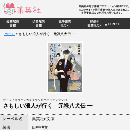
ホーム
>
さもしい浪人が行く 元禄八犬伝 一
サモシイロウニンガイクゲンロクハッケンデン01
さもしい浪人が行く 元禄八犬伝 一
レーベル名
集英社e文庫
著者
田中啓文