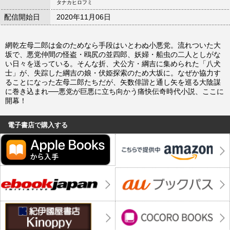
タナカヒロフミ
配信開始日
2020年11月06日
網乾左母二郎は金のためなら手段はいとわぬ小悪党。流れついた大
坂で、悪党仲間の怪盗・鴎尻の並四郎、妖婦・船虫の二人としがな
い日々を送っている。そんな折、犬公方・綱吉に集められた「八犬
士」が、失踪した綱吉の娘・伏姫探索のため大坂に。なぜか協力す
ることになった左母二郎たちだが、矢数俳諧と通し矢を巡る大陰謀
に巻き込まれ──悪党が巨悪に立ち向かう痛快伝奇時代小説、ここに
開幕！
電子書店で購入する