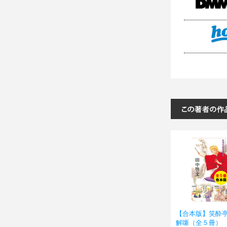
【合本版】笑酔
解噺（全５冊）