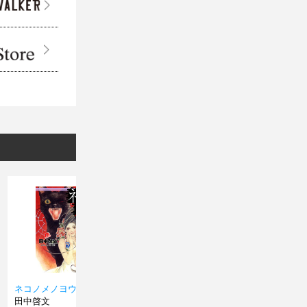
ネコノメノヨウニ…
陰陽師九郎判官
異形家
田中啓文
田中啓文
田中啓