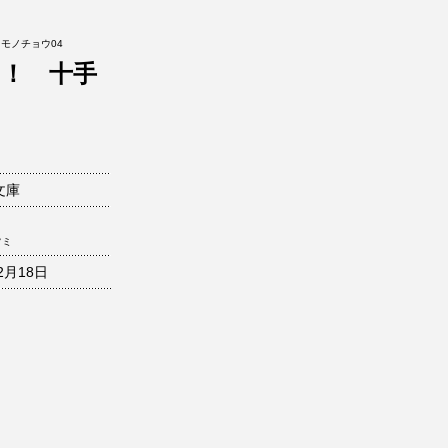
モノチョウ04
！ 十手
文庫
フミ
2月18日