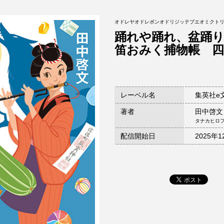
オドレヤオドレボンオドリジッテブエオミクトリ
踊れや踊れ、盆踊り
笛おみく捕物帳 四
レーベル名
集英社e
著者
田中啓文
タナカヒロ
配信開始日
2025年1