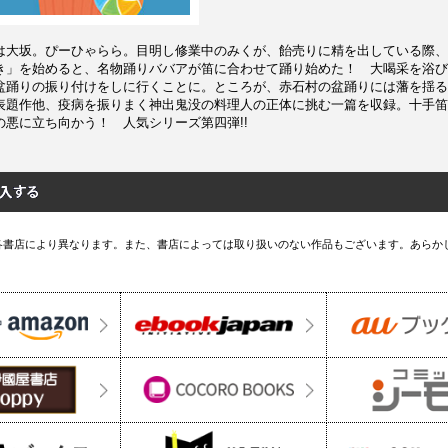
は大坂。ぴーひゃらら。目明し修業中のみくが、飴売りに精を出している際、
き」を始めると、名物踊りババアが笛に合わせて踊り始めた！ 大喝采を浴び
盆踊りの振り付けをしに行くことに。ところが、赤石村の盆踊りには藩を揺る
表題作他、疫病を振りまく神出鬼没の料理人の正体に挑む一篇を収録。十手笛
の悪に立ち向かう！ 人気シリーズ第四弾!!
各書店により異なります。また、書店によっては取り扱いのない作品もございます。あらか