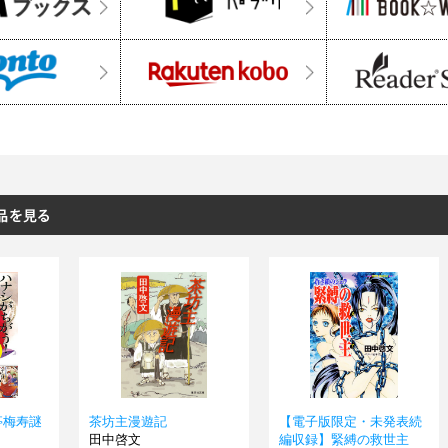
亭梅寿謎
茶坊主漫遊記
【電子版限定・未発表続
田中啓文
編収録】緊縛の救世主