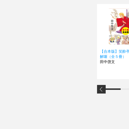
【合本版】笑酔
解噺（全５冊）
田中啓文