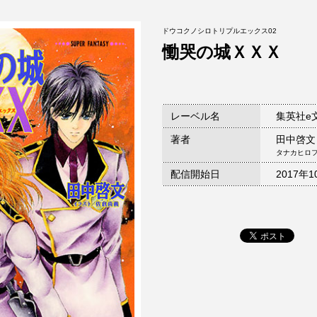
ドウコクノシロトリプルエックス02
慟哭の城ＸＸＸ
レーベル名
集英社e
著者
田中啓文
タナカヒロ
配信開始日
2017年1