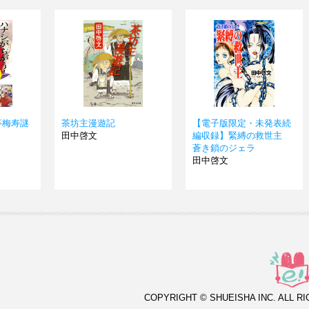
亭梅寿謎
茶坊主漫遊記
【電子版限定・未発表続
田中啓文
編収録】緊縛の救世主
蒼き鎖のジェラ
田中啓文
COPYRIGHT © SHUEISHA INC. ALL R