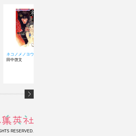
ネコノメノヨウニ…
陰陽師九郎判官
異形家
田中啓文
田中啓文
田中啓
IGHTS RESERVED.