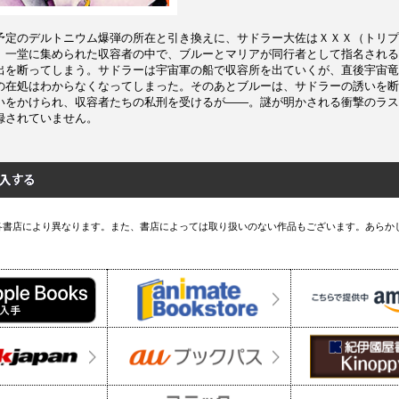
予定のデルトニウム爆弾の所在と引き換えに、サドラー大佐はＸＸＸ（トリプ
。一堂に集められた収容者の中で、ブルーとマリアが同行者として指名される
出を断ってしまう。サドラーは宇宙軍の船で収容所を出ていくが、直後宇宙竜
の在処はわからなくなってしまった。そのあとブルーは、サドラーの誘いを断
いをかけられ、収容者たちの私刑を受けるが――。謎が明かされる衝撃のラス
録されていません。
各書店により異なります。また、書店によっては取り扱いのない作品もございます。あらか