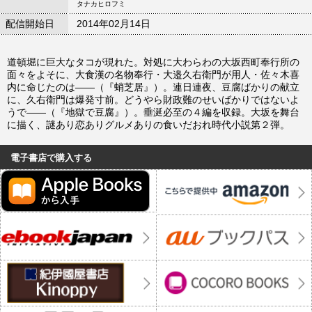
タナカヒロフミ
配信開始日
2014年02月14日
道頓堀に巨大なタコが現れた。対処に大わらわの大坂西町奉行所の
面々をよそに、大食漢の名物奉行・大邉久右衛門が用人・佐々木喜
内に命じたのは――（『蛸芝居』）。連日連夜、豆腐ばかりの献立
に、久右衛門は爆発寸前。どうやら財政難のせいばかりではないよ
うで――（『地獄で豆腐』）。垂涎必至の４編を収録。大坂を舞台
に描く、謎あり恋ありグルメありの食いだおれ時代小説第２弾。
電子書店で購入する