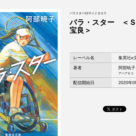
パラスター02サイドタカラ
パラ・スター ＜
宝良＞
レーベル名
集英社e
著者
阿部暁子
アベアキコ
配信開始日
2020年0