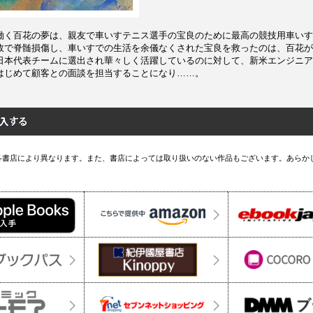
働く百花の夢は、親友で車いすテニス選手の宝良のために最高の競技用車いす
故で脊髄損傷し、車いすでの生活を余儀なくされた宝良を救ったのは、百花が
日本代表チームに選出され華々しく活躍しているのに対して、新米エンジニア
はじめて顧客との面談を担当することになり……。
各書店により異なります。また、書店によっては取り扱いのない作品もございます。あらか