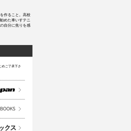
を作ること。高校
勧めた車いすテニ
の自分に焦りを感
じめご了承下さ