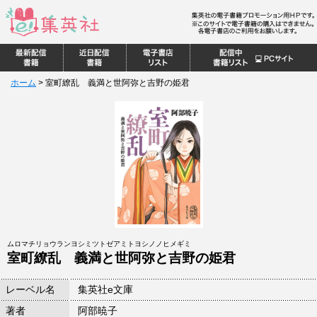
ホーム
>
室町繚乱 義満と世阿弥と吉野の姫君
ムロマチリョウランヨシミツトゼアミトヨシノノヒメギミ
室町繚乱 義満と世阿弥と吉野の姫君
レーベル名
集英社e文庫
著者
阿部暁子