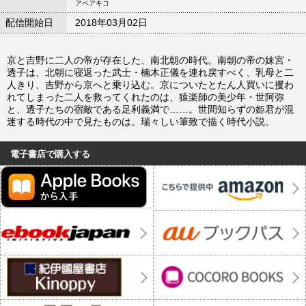
アベアキコ
配信開始日
2018年03月02日
京と吉野に二人の帝が存在した、南北朝の時代。南朝の帝の妹宮・
透子は、北朝に寝返った武士・楠木正儀を連れ戻すべく、乳母と二
人きり、吉野から京へと乗り込む。京についたとたん人買いに攫わ
れてしまった二人を救ってくれたのは、猿楽師の美少年・世阿弥
と、透子たちの宿敵である足利義満で……。世間知らずの姫君が混
迷する時代の中で見たものは。瑞々しい筆致で描く時代小説。
電子書店で購入する