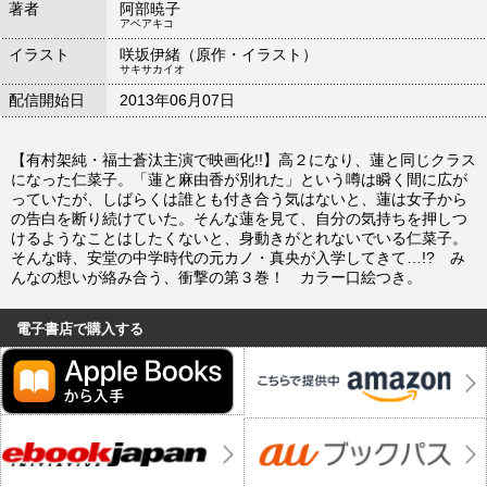
著者
阿部暁子
アベアキコ
イラスト
咲坂伊緒（原作・イラスト）
サキサカイオ
配信開始日
2013年06月07日
【有村架純・福士蒼汰主演で映画化!!】高２になり、蓮と同じクラス
になった仁菜子。「蓮と麻由香が別れた」という噂は瞬く間に広が
っていたが、しばらくは誰とも付き合う気はないと、蓮は女子から
の告白を断り続けていた。そんな蓮を見て、自分の気持ちを押しつ
けるようなことはしたくないと、身動きがとれないでいる仁菜子。
そんな時、安堂の中学時代の元カノ・真央が入学してきて…!? み
んなの想いが絡み合う、衝撃の第３巻！ カラー口絵つき。
電子書店で購入する