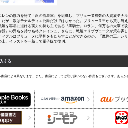
エレンの協力を得て『銀の流星軍』を組織し、ブリューヌ有数の大貴族テナル
。だが、敵はテナルディエ公爵だけではなかった。ブリューヌ王から貸し与え
戦姫を容易に退ける実力の持ち主である『黒騎士』ロラン、何万もの大軍で攻
赤髭』の異名を持つ名将クレイシュ、さらに、戦姫エリザヴェータが策を弄し
ティグルはブリューヌに平和をもたらすことができるのか。『魔弾の王』シリ
の上、イラストを一新して電子版で復刊。
各書店により異なります。また、書店によっては取り扱いのない作品もございます。あらか