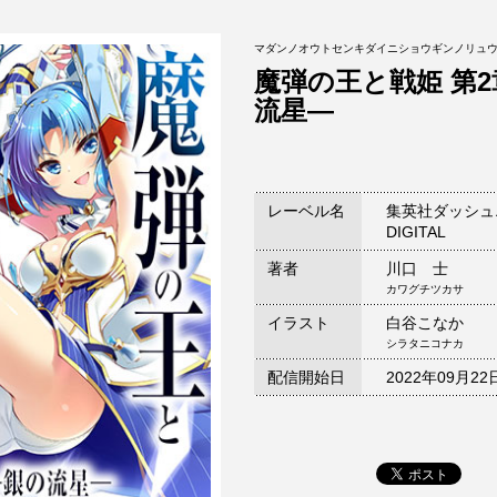
マダンノオウトセンキダイニショウギンノリュ
魔弾の王と戦姫 第
流星―
レーベル名
集英社ダッシュ
DIGITAL
著者
川口 士
カワグチツカサ
イラスト
白谷こなか
シラタニコナカ
配信開始日
2022年09月22