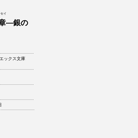
ウセイ
2章―銀の
エックス文庫
日