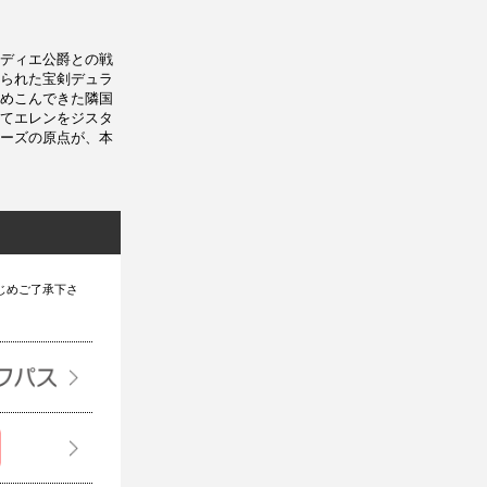
ディエ公爵との戦
られた宝剣デュラ
めこんできた隣国
てエレンをジスタ
ーズの原点が、本
じめご了承下さ