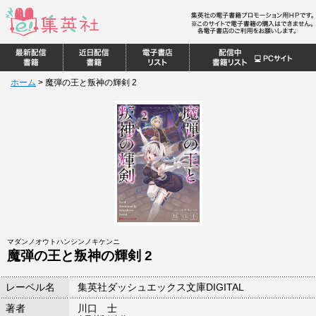
ホーム
>
魔弾の王と叛神の輝剣 2
マダンノオウトハンシンノキケンニ
魔弾の王と叛神の輝剣 2
レーベル名
集英社ダッシュエックス文庫DIGITAL
著者
川口 士