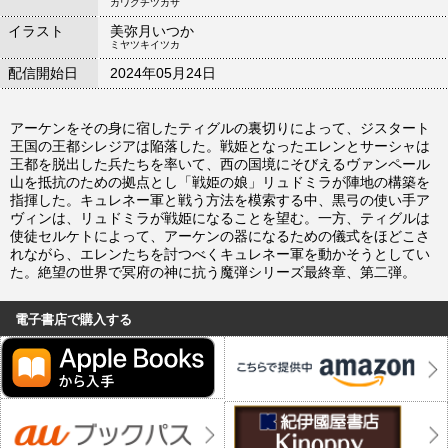
カワグチツカサ
イラスト
美弥月いつか
ミヤツキイツカ
配信開始日
2024年05月24日
アーケンをその身に宿したティグルの裏切りによって、ジスタート
王国の王都シレジアは陥落した。戦姫となったエレンとサーシャは
王都を脱出した兵たちを率いて、西の国境にそびえるヴァンペール
山を抵抗のための拠点とし「戦姫の娘」リュドミラが陣地の構築を
指揮した。キュレネー軍と戦う方法を模索する中、黒弓の使い手ア
ヴィンは、リュドミラが戦姫になることを望む。一方、ティグルは
使徒セルケトによって、アーケンの器になるための儀式をほどこさ
れながら、エレンたちを討つべくキュレネー軍を動かそうとしてい
た。絶望の世界で冥府の神に抗う魔弾シリーズ最終章、第二弾。
電子書店で購入する