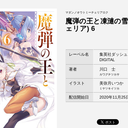
マダンノオウトミーチェリアロク
魔弾の王と凍漣の雪
ェリア) 6
レーベル名
集英社ダッシュ
DIGITAL
著者
川口 士
カワグチツカサ
イラスト
美弥月いつか
ミヤツキイツカ
配信開始日
2020年11月25