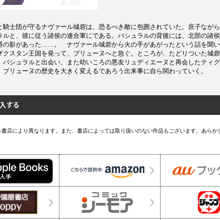
と騎士団が守るナヴァール城砦は、恐るべき敵に包囲されていた。庶子ながら
ラルと、彼に従う諸侯の連合軍にである。バシュラルの背後には、北部の諸侯
爵の影があった……。 ナヴァール城砦から火の手があがったという話を聞い
ザクスタン王国を発って、ブリューヌへと急ぐ。ところが、たどりついた城砦
 バシュラルと出会い、また幼いころの悪友リュディエーヌと再会したティグ
、ブリューヌの歴史を大きく変えるであろう出来事に自ら関わっていく。
各書店により異なります。また、書店によっては取り扱いのない作品もございます。あらか