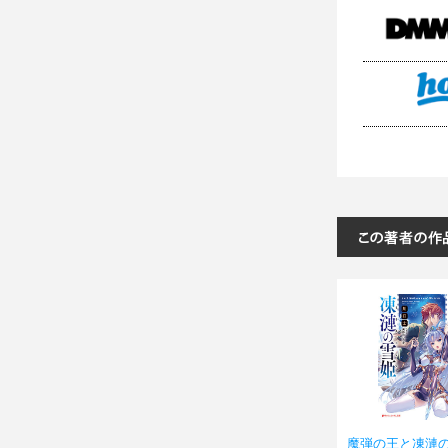
魔弾の王と凍漣の