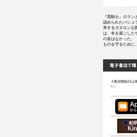
『黒騎士』ロラン
認められたバシュ
率するガヌロン公
は、冬を過ごした
の姿はなかった。
ものを守るために
※配信開始日は
い。