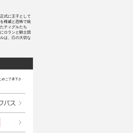
正式に王子として
を権威と恐怖で統
たティグルたち
にロランと騎士団
ルは、己の大切な
じめご了承下さ