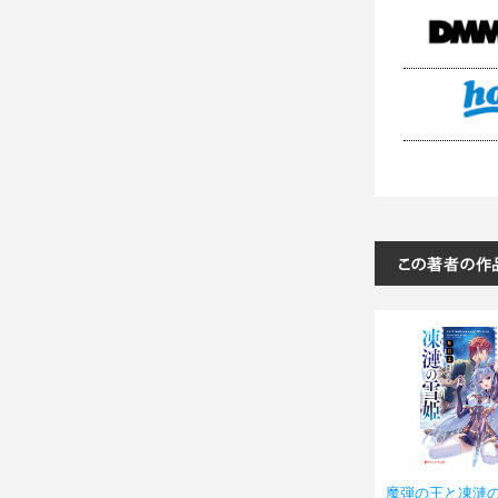
魔弾の王と凍漣の