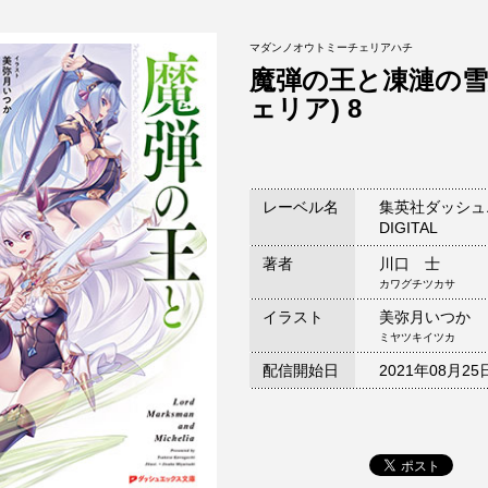
マダンノオウトミーチェリアハチ
魔弾の王と凍漣の雪
ェリア) 8
レーベル名
集英社ダッシュ
DIGITAL
著者
川口 士
カワグチツカサ
イラスト
美弥月いつか
ミヤツキイツカ
配信開始日
2021年08月25