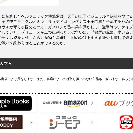
いに勝利したベルジュラック遊撃隊は、庶子の王子バシュラルと決着をつける
。その中でティグルとミラ、リュディは、レグナス王子の軍と合流するために
ュラルが守りを固める一方、ガヌロンが己の兵を動かして、遊撃隊や、ティグ
としていた。ブリューヌを二つに割ったこの争いに、『銀閃の風姫』率いるジ
の王女も姿を見せ、さらに魔物も暗躍し、戦の炎はますます勢いを増して燃え
で戦いを終わらせることができるのか。
各書店により異なります。また、書店によっては取り扱いのない作品もございます。あらか