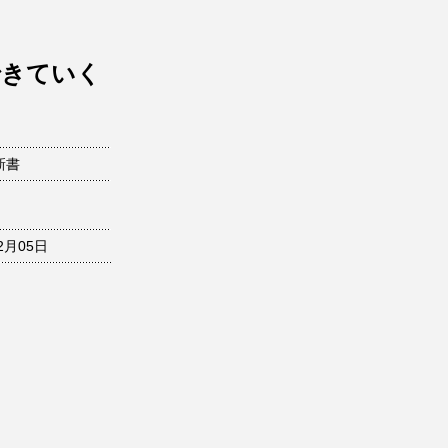
できていく
新書
ト
2月05日