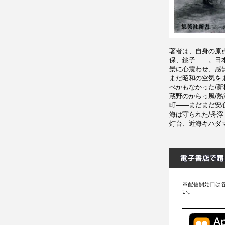
著者は、自身の原
保、銚子……。日
景に心震わせ、感
まだ昭和の空気を
べかもなかった/
蔵野のからっ風/
町――まだまだ安
海は守られた/舟
灯台、近海キハダ
※配信開始日は
い。