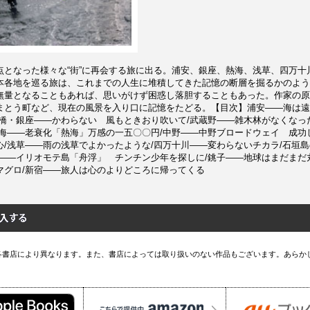
点となった様々な“街”に再会する旅に出る。浦安、銀座、熱海、浅草、四万十
本各地を巡る旅は、これまでの人生に堆積してきた記憶の断層を掘るかのよう
無量となることもあれば、思いがけず困惑し落胆することもあった。作家の原
まとう町など、現在の風景を入り口に記憶をたどる。【目次】浦安――海は遠
新橋・銀座――かわらない 風もときおり吹いて/武蔵野――雑木林がなくなっ
熱海――老衰化「熱海」万感の一五〇〇円/中野――中野ブロードウェイ 成功
心/浅草――雨の浅草でよかったような/四万十川――変わらないチカラ/石垣
浮――イリオモテ島「舟浮」 チンチン少年を探しに/銚子――地球はまだまだ
マグロ/新宿――旅人は心のよりどころに帰ってくる
各書店により異なります。また、書店によっては取り扱いのない作品もございます。あらか