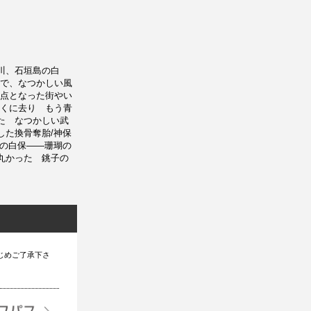
川、石垣島の白
で、なつかしい風
点となった街やい
くに去り もう青
た なつかしい武
した換骨奪胎/神保
島の白保――珊瑚の
丸かった 銚子の
じめご了承下さ