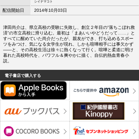
シイナマコト
配信開始日
2014年10月03日
津田尚介は、県立高校の受験に失敗し、創立２年目の“落ちこぼれ救
済”の市立高校に滑り込む。最初は「まあいいやどうだって……」と
すべてに醒めていた尚介だったが、親友ができ、打ち込めるスポー
ツをみつけ、気になる女学生が現れ、しかも喧嘩相手には事欠かず
――と、その高校生活は徐々に熱くなって行く。喧嘩と柔道に明け
暮れた高校時代を、パワフル＆爽やかに描く、自伝的熱血青春小
説。
電子書店で購入する