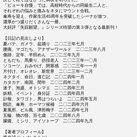
「ビョーキ自慢」では、高校時代からの同級生二人と、
それぞれの悩みと痛みをネタにマウント合戦。
傘寿を迎え、作家生活45周年を突破したシーナが放つ、
濃厚かつ盛りだくさんな一冊。
大好評『失踪願望。』シリーズ待望の第３弾となる最新刊！
【日記の見出しより】
夏バテ、ガメラ、盆踊り 二〇二三年七月
腰痛、マゴたち、アナザーワールド 二〇二三年八月
傷跡、定年、半田めん 二〇二三年九月
ともだち、馬乗り、彷徨老人 二〇二三年一〇月
ソコーツ、おみやげ、閉塞感 二〇二三年一一月
片付け、オレオレ、新世界 二〇二三年一二月
ネクタイ、命日、逃亡記 二〇二四年一月
カタカナ、南国、閏年 二〇二四年二月
迷子、泡盛、オトシマエ 二〇二四年三月
妖精、イベント、身分証 二〇二四年四月
訃報、タワゴト、男はつらいよ 二〇二四年五月
朗読、傘寿、ホーマツ候補 二〇二四年六月
夏風邪、ビル風、津田梅子 二〇二四年七月
五輪、物の怪、百七歳 二〇二四年八月
朦朧、ミシリ、アイソトープ 二〇二四年九月
【著者プロフィール】