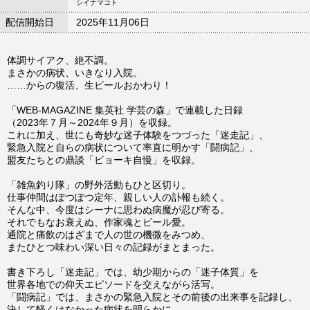
シイナマコト
配信開始日
2025年11月06日
体調サイアク、絶不調。
まさかの病状、いきなり入院。
……からの復活、生ビールおかわり！
「WEB-MAGAZINE 集英社 学芸の森」で連載した日録
（2023年７月～2024年９月）を収録。
これに加え、世にも奇妙な迷子体験をつづった「迷走記」、
緊急入院と自らの病状について率直に明かす「闘病記」、
盟友たちとの鼎談「ビョーキ自慢」を収録。
「雑魚釣り隊」の野外活動もひと区切り。
仕事仲間はぽつぽつ定年、親しい人の訃報も続く。
そんな中、今度はシーナに思わぬ病魔が忍び寄る。
それでもなお衰えぬ、作家魂とビール愛。
通院と痛飲のはざまで人の世の機微をみつめ、
またひとつ味わい深い日々の記録がまとまった。
書き下ろし「迷走記」では、幼少期からの「迷子体質」を
世界各地での仰天エピソードを交えながら活写。
「闘病記」では、まさかの緊急入院とその前後の出来事を記録し、
決して軽くはなかった病状を明らかに。