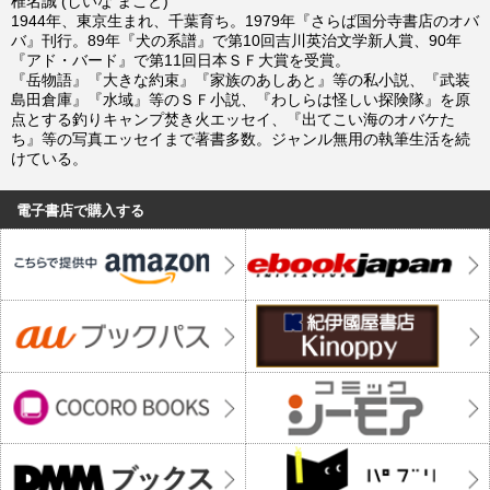
椎名誠 (しいな まこと)
1944年、東京生まれ、千葉育ち。1979年『さらば国分寺書店のオバ
バ』刊行。89年『犬の系譜』で第10回吉川英治文学新人賞、90年
『アド・バード』で第11回日本ＳＦ大賞を受賞。
『岳物語』『大きな約束』『家族のあしあと』等の私小説、『武装
島田倉庫』『水域』等のＳＦ小説、『わしらは怪しい探険隊』を原
点とする釣りキャンプ焚き火エッセイ、『出てこい海のオバケた
ち』等の写真エッセイまで著書多数。ジャンル無用の執筆生活を続
けている。
電子書店で購入する