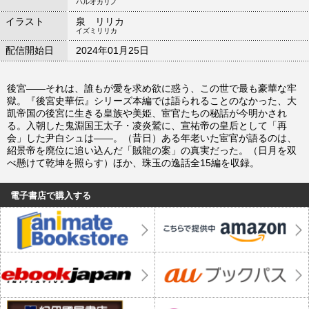
ハルオカリノ
イラスト
泉 リリカ
イズミリリカ
配信開始日
2024年01月25日
後宮――それは、誰もが愛を求め欲に惑う、この世で最も豪華な牢
獄。『後宮史華伝』シリーズ本編では語られることのなかった、大
凱帝国の後宮に生きる皇族や美姫、宦官たちの秘話が今明かされ
る。入朝した鬼淵国王太子・凌炎鷲に、宣祐帝の皇后として「再
会」した尹白シュは――。（昔日）ある年老いた宦官が語るのは、
紹景帝を廃位に追い込んだ「賊龍の案」の真実だった。（日月を双
べ懸けて乾坤を照らす）ほか、珠玉の逸話全15編を収録。
電子書店で購入する