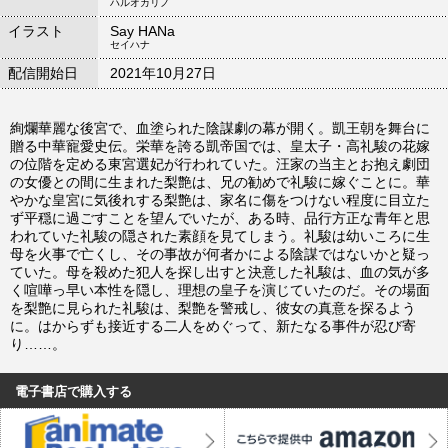
ハルオカリノ
イラスト
Say HANa
セイハナ
配信開始日
2021年10月27日
絢爛華麗な後宮で、血塗られた陰謀劇の幕が開く。凱王朝を舞台に
贈る中華寵愛史伝。栄華を誇る凱帝国では、皇太子・高礼駿の花嫁
の位階を定める東宮選妃が行われていた。汪家の当主とお抱え劇団
の女優との間に生まれた梨艶は、兄の勧めで礼駿に嫁ぐことに。華
やかな皇宮に気後れする梨艶は、家名に傷をつけない程度に目立た
ず平穏に過ごすことを望んでいたが、ある時、品行方正な青年と思
われていた礼駿の隠された素顔を見てしまう。礼駿は幼いころに生
母を火事で亡くし、その事故が何者かによる陰謀ではないかと疑っ
ていた。母を殺めた犯人を探し出すと決意した礼駿は、血の気が多
く喧嘩っ早い本性を隠し、理想の皇子を演じていたのだ。その場面
を梨艶に見られた礼駿は、梨艶を警戒し、彼女の真意を探るよう
に。はからずも接近する二人をめぐって、新たなる事件が忍び寄
り……。
電子書店で購入する